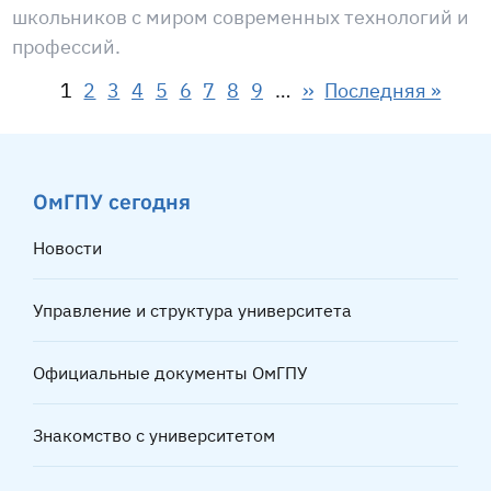
школьников с миром современных технологий и
профессий.
Нумерация страниц
Страница
Страница
Страница
Страница
Страница
Страница
Страница
Страница
Страница
Следующая страни
Последняя стран
1
2
3
4
5
6
7
8
9
…
››
Последняя »
ОмГПУ сегодня
Новости
Управление и структура университета
Официальные документы ОмГПУ
Знакомство с университетом